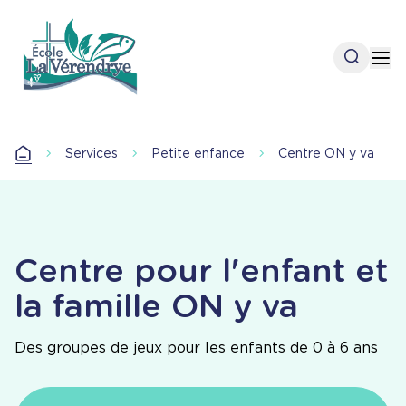
Aller
au
contenu
Open se
Op
principal
Services
Petite enfance
Centre ON y va
Accueil
Centre pour l'enfant et
la famille ON y va
Des groupes de jeux pour les enfants de 0 à 6 ans