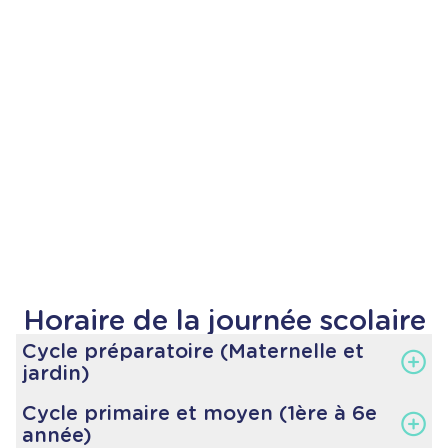
Horaire de la journée scolaire
Cycle préparatoire (Maternelle et
jardin)
Cycle primaire et moyen (1ère à 6e
7 h 55 à 8 h 05 :
Arrivée des élèves
année)
8 h 05 à 8 h 10 :
Accueil en salle de classe