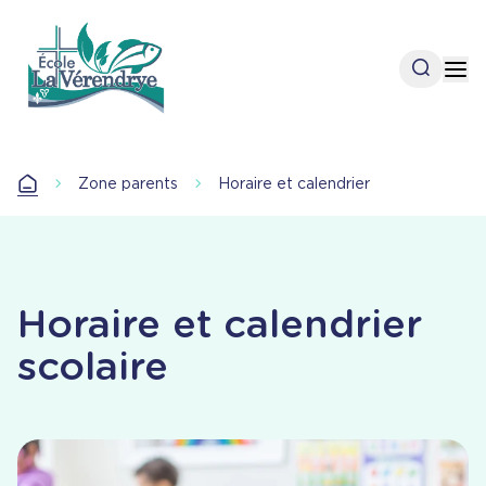
Aller
au
contenu
Open se
Op
principal
Zone parents
Horaire et calendrier
Accueil
Horaire et calendrier
scolaire