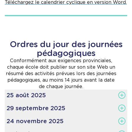
Téléchargez le calendrier cyclique en version Word.
Ordres du jour des journées
pédagogiques
Conformément aux exigences provinciales,
chaque école doit publier sur son site Web un
résumé des activités prévues lors des journées
pédagogiques, au moins 14 jours avant la date
de chaque journée.
25 août 2025
8 h
29 septembre 2025
Coucou bienveillant au gymnase
8h - 8h20
24 novembre 2025
8h30
Prière
et
reconnaissance du territoire
FEESO au CCSG